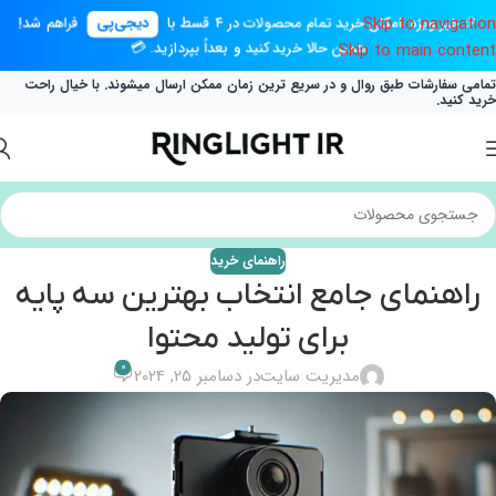
Skip to navigation
🎉 خبر ویژه: امکان خرید تمام محصولات در ۴ قسط با
دیجی‌پی
فراهم شد!
همین حالا خرید کنید و بعداً بپردازید. 💳
Skip to main content
تمامی سفارشات طبق روال و در سریع ترین زمان ممکن ارسال میشوند. با خیال راحت
خرید کنید.
راهنمای خرید
راهنمای جامع انتخاب بهترین سه پایه
برای تولید محتوا
0
مدیریت سایت
در دسامبر 25, 2024