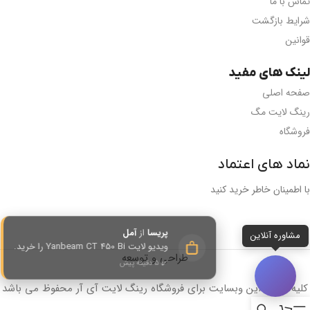
تماس با ما
شرایط بازگشت
قوانین
لینک های مفید
صفحه اصلی
رینگ لایت مگ
فروشگاه
نماد های اعتماد
با اطمینان خاطر خرید کنید
پریسا
از
آمل
مشاوره آنلاین
ویدیو لایت Yanbeam CT 450 Bi را خرید.
طراحی و توسعه
✔️ ۵ دقیقه پیش
کلیه حقوق این وبسایت برای فروشگاه رینگ لایت آی آر محفوظ می باشد