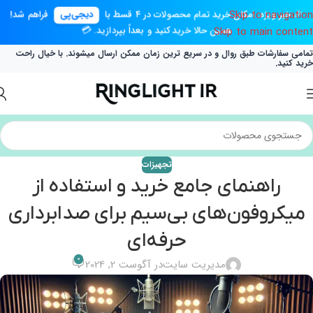
Skip to navigation
🎉 خبر ویژه: امکان خرید تمام محصولات در ۴ قسط با
دیجی‌پی
فراهم شد!
همین حالا خرید کنید و بعداً بپردازید. 💳
Skip to main content
تمامی سفارشات طبق روال و در سریع ترین زمان ممکن ارسال میشوند. با خیال راحت
خرید کنید.
تجهیزات
راهنمای جامع خرید و استفاده از
میکروفون‌های بی‌سیم برای صدابرداری
حرفه‌ای
0
مدیریت سایت
در آگوست 2, 2024