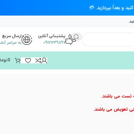
د و بعداً بپردازید. 💳
ید.
پشتیبانی آنلاین
ارسال سریع
09121239897
به سراسر کشو
0
توما