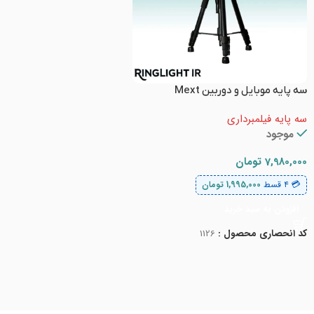
سه پایه موبایل و دوربین Mext
سه پایه فیلمبرداری
موجود
7,980,000
تومان
💳 ۴ قسط
1,995,000
تومان
افزودن به سبد خرید
کد انحصاری محصول :
1126