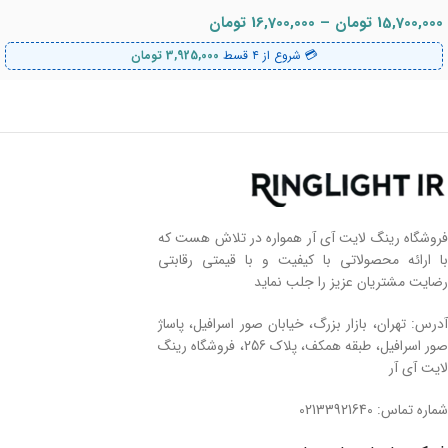
15,700,000
تومان
–
16,700,000
تومان
💳 شروع از ۴ قسط
3,925,000
تومان
فروشگاه رینگ لایت آی آر همواره در تلاش هست که
با ارائه محصولاتی با کیفیت و با قیمتی رقابتی
رضایت مشتریان عزیز را جلب نماید
آدرس: تهران، بازار بزرگ، خیابان صور اسرافیل، پاساژ
صور اسرافیل، طبقه همکف، پلاک 256، فروشگاه رینگ
لایت آی آر
شماره تماس: 02133921640