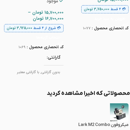
موجود
💳 ۴ قسط
3,750,000
تومان
15,700,000
تومان
–
16,700,000
تومان
افزودن به سبد خرید
کد انحصاری محصول :
1077
💳 شروع از ۴ قسط
3,925,000
تومان
انتخاب گزینه‌ها
کد انحصاری محصول :
1069
گارانتی
بدون گارانتی
,
با گارانتی معتبر
محصولاتی که اخیرا مشاهده کردید
میکروفون Lark M2 Combo