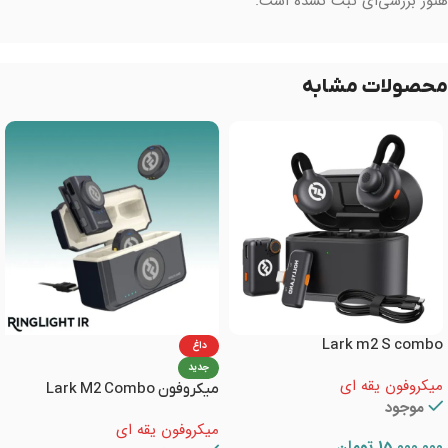
هنوز بررسی‌ای ثبت نشده است.
محصولات مشابه
Lark m2 S combo
داغ
جدید
میکروفون یقه ای
میکروفون Lark M2 Combo
موجود
میکروفون یقه ای
15,000,000
تومان