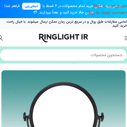
Skip to navigation
🎉 خبر ویژه: امکان خرید تمام محصولات در ۴ قسط با
دیجی‌پی
فراهم شد!
همین حالا خرید کنید و بعداً بپردازید. 💳
Skip to main content
تمامی سفارشات طبق روال و در سریع ترین زمان ممکن ارسال میشوند. با خیال راحت
خرید کنید.
خانه
/
محصولات
/
تجهیزات نورپردازی
/
نور ثابت
/
سافت لایت