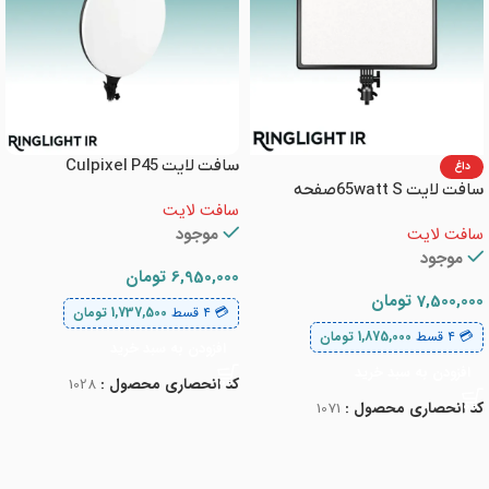
سافت لایت Culpixel P45
داغ
سافت لایت 65watt Sصفحه
سافت لایت
نمایش دار+سه پایه حرفه ای
سافت لایت
موجود
موجود
6,950,000
تومان
7,500,000
تومان
💳 ۴ قسط
1,737,500
تومان
💳 ۴ قسط
1,875,000
تومان
افزودن به سبد خرید
افزودن به سبد خرید
کد انحصاری محصول :
1028
کد انحصاری محصول :
1071